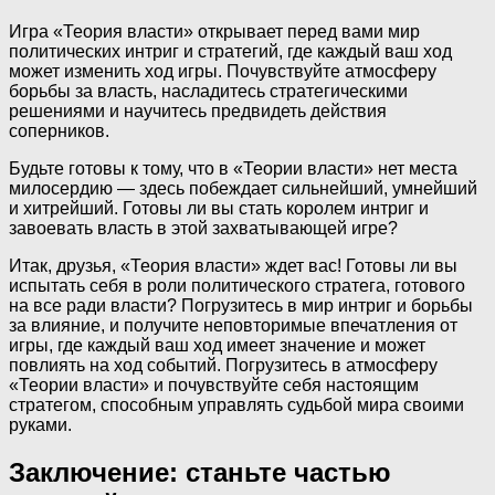
Игра «Теория власти» открывает перед вами мир
политических интриг и стратегий, где каждый ваш ход
может изменить ход игры. Почувствуйте атмосферу
борьбы за власть, насладитесь стратегическими
решениями и научитесь предвидеть действия
соперников.
Будьте готовы к тому, что в «Теории власти» нет места
милосердию — здесь побеждает сильнейший, умнейший
и хитрейший. Готовы ли вы стать королем интриг и
завоевать власть в этой захватывающей игре?
Итак, друзья, «Теория власти» ждет вас! Готовы ли вы
испытать себя в роли политического стратега, готового
на все ради власти? Погрузитесь в мир интриг и борьбы
за влияние, и получите неповторимые впечатления от
игры, где каждый ваш ход имеет значение и может
повлиять на ход событий. Погрузитесь в атмосферу
«Теории власти» и почувствуйте себя настоящим
стратегом, способным управлять судьбой мира своими
руками.
Заключение: станьте частью