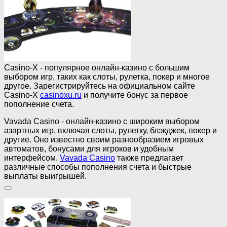
Casino-X - популярное онлайн-казино с большим
выбором игр, таких как слоты, рулетка, покер и многое
другое. Зарегистрируйтесь на официальном сайте
Casino-X
casinoxu.ru
и получите бонус за первое
пополнение счета.
Vavada Casino - онлайн-казино с широким выбором
азартных игр, включая слоты, рулетку, блэкджек, покер и
другие. Оно известно своим разнообразием игровых
автоматов, бонусами для игроков и удобным
интерфейсом.
Vavada Casino
также предлагает
различные способы пополнения счета и быстрые
выплаты выигрышей.