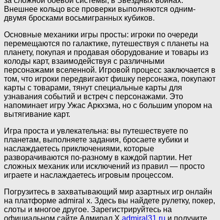
за сложной боевой системы, в Звездных войнах:
Внешнее кольцо все проверки выполняются одним-
двумя бросками восьмигранных кубиков.
Основные механики игры просты: игроки по очереди
перемещаются по галактике, путешествуя с планеты на
планету, покупая и продавая оборудование и товары из
колоды карт, взаимодействуя с различными
персонажами вселенной. Игровой процесс заключается в
том, что игроки передвигают фишку персонажа, покупают
карты с товарами, тянут специальные карты для
узнавания событий и встреч с персонажами. Это
напоминает игру Ужас Аркхэма, но с большим упором на
вытягивание карт.
Игра проста и увлекательна: вы путешествуете по
планетам, выполняете задания, бросаете кубики и
наслаждаетесь приключениями, которые
разворачиваются по-разному в каждой партии. Нет
сложных механик или исключений из правил — просто
играете и наслаждаетесь игровым процессом.
Погрузитесь в захватывающий мир азартных игр онлайн
на платформе admiral x. Здесь вы найдете рулетку, покер,
слоты и многое другое. Зарегистрируйтесь на
официальном сайте Адмирал Х
admiral31.ru
и получите