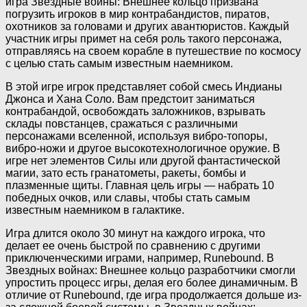
игра Звездные войны: Внешнее кольцо призвана
погрузить игроков в мир контрабандистов, пиратов,
охотников за головами и других авантюристов. Каждый
участник игры примет на себя роль такого персонажа,
отправляясь на своем корабле в путешествие по космосу
с целью стать самым известным наемником.
В этой игре игрок представляет собой смесь Индианы
Джонса и Хана Соло. Вам предстоит заниматься
контрабандой, освобождать заложников, взрывать
склады повстанцев, сражаться с различными
персонажами вселенной, используя вибро-топоры,
вибро-ножи и другое высокотехнологичное оружие. В
игре нет элементов Силы или другой фантастической
магии, зато есть гранатометы, ракеты, бомбы и
плазменные щиты. Главная цель игры — набрать 10
победных очков, или славы, чтобы стать самым
известным наемником в галактике.
Игра длится около 30 минут на каждого игрока, что
делает ее очень быстрой по сравнению с другими
приключенческими играми, например, Runebound. В
Звездных войнах: Внешнее кольцо разработчики смогли
упростить процесс игры, делая его более динамичным. В
отличие от Runebound, где игра продолжается дольше из-