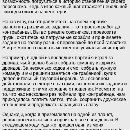
возможность погрузиться в историю становления своего
персонажа. Ведь в игре каждый шаг отражает небольшой
эпизод из жизни вашего героя.
Начав игру, вы отправляетесь на своем корабле
выполнять различные задания — от простых работ до
контрабанды. Вы встречаете союзников, перевозите
грузы, охотитесь на патрульные корабли и принимаете
задания на голову разных персонажей по всей галактике.
В игре можно создавать множество уникальных историй.
Например, в одной из последних партий я играл за
дроида, чьей целью было собрать команду из других
дроидов. За несколько ходов я смог собрать нужную
команду и мы решили заняться контрабандой, купив
дополнительный грузовой корабль. Мы основном
действовали в секторе с хаттами, выполняя их задания и
поддерживая с ними хорошие отношения. Несмотря на
то, что нас несколько раз поймали при контрабанде, нам
приходилось платить взятки, чтобы сохранить дружеские
отношения и продолжать наращивать славу.
Однажды, когда я приземлился на одной из планет,
решил посетить казино и проиграл все свои деньги. В
следующем ходу туда же пришел один из моих