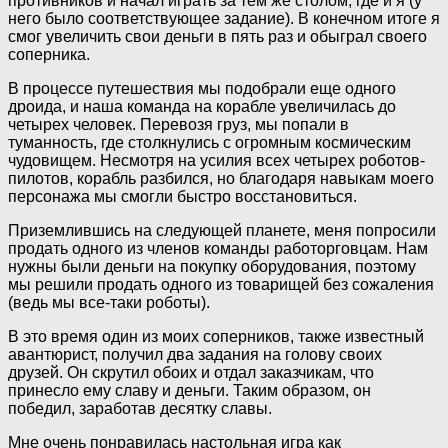
противников и начал играть за тем же столом, где и я (у
него было соответствующее задание). В конечном итоге я
смог увеличить свои деньги в пять раз и обыграл своего
соперника.
В процессе путешествия мы подобрали еще одного
дроида, и наша команда на корабле увеличилась до
четырех человек. Перевозя груз, мы попали в
туманность, где столкнулись с огромным космическим
чудовищем. Несмотря на усилия всех четырех роботов-
пилотов, корабль разбился, но благодаря навыкам моего
персонажа мы смогли быстро восстановиться.
Приземлившись на следующей планете, меня попросили
продать одного из членов команды работорговцам. Нам
нужны были деньги на покупку оборудования, поэтому
мы решили продать одного из товарищей без сожаления
(ведь мы все-таки роботы).
В это время один из моих соперников, также известный
авантюрист, получил два задания на голову своих
друзей. Он скрутил обоих и отдал заказчикам, что
принесло ему славу и деньги. Таким образом, он
победил, заработав десятку славы.
Мне очень понравилась настольная игра как