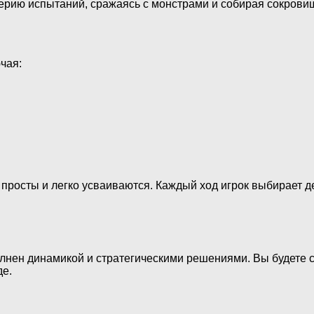
ерию испытаний, сражаясь с монстрами и собирая сокрови
чая:
росты и легко усваиваются. Каждый ход игрок выбирает де
лнен динамикой и стратегическими решениями. Вы будете 
де.