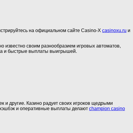
егистрируйтесь на официальном сайте Casino-X
casinoxu.ru
и
 Оно известно своим разнообразием игровых автоматов,
та и быстрые выплаты выигрышей.
ек и другие. Казино радует своих игроков щедрыми
, кэшбэк и оперативные выплаты делают
champion casino