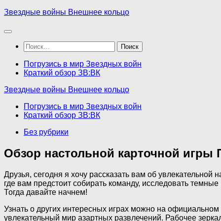
Перейти
Звездные войны Внешнее кольцо
к
содержимому
Найти:
Погрузись в мир Звездных войн
Краткий обзор ЗВ:ВК
Звездные войны Внешнее кольцо
Погрузись в мир Звездных войн
Краткий обзор ЗВ:ВК
Без рубрики
Обзор настольной карточной игры 
Друзья, сегодня я хочу рассказать вам об увлекательной
где вам предстоит собирать команду, исследовать темные
Тогда давайте начнем!
Узнать о других интересных играх можно на официальном
увлекательный мир азартных развлечений. Рабочее зеркал