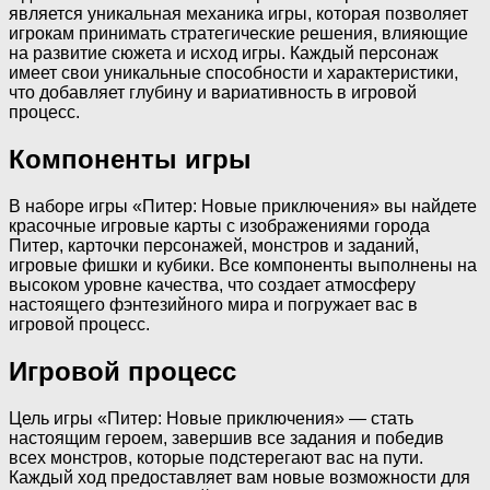
является уникальная механика игры, которая позволяет
игрокам принимать стратегические решения, влияющие
на развитие сюжета и исход игры. Каждый персонаж
имеет свои уникальные способности и характеристики,
что добавляет глубину и вариативность в игровой
процесс.
Компоненты игры
В наборе игры «Питер: Новые приключения» вы найдете
красочные игровые карты с изображениями города
Питер, карточки персонажей, монстров и заданий,
игровые фишки и кубики. Все компоненты выполнены на
высоком уровне качества, что создает атмосферу
настоящего фэнтезийного мира и погружает вас в
игровой процесс.
Игровой процесс
Цель игры «Питер: Новые приключения» — стать
настоящим героем, завершив все задания и победив
всех монстров, которые подстерегают вас на пути.
Каждый ход предоставляет вам новые возможности для