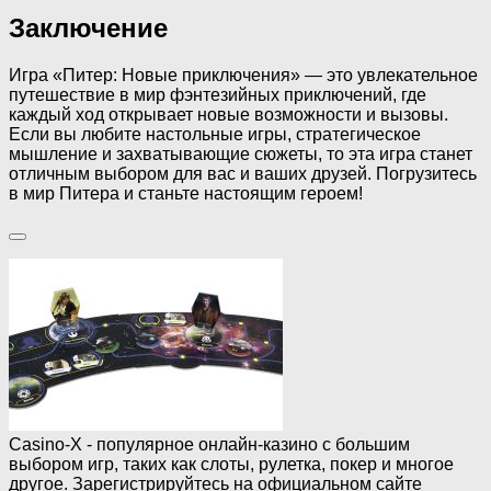
Заключение
Игра «Питер: Новые приключения» — это увлекательное
путешествие в мир фэнтезийных приключений, где
каждый ход открывает новые возможности и вызовы.
Если вы любите настольные игры, стратегическое
мышление и захватывающие сюжеты, то эта игра станет
отличным выбором для вас и ваших друзей. Погрузитесь
в мир Питера и станьте настоящим героем!
Casino-X - популярное онлайн-казино с большим
выбором игр, таких как слоты, рулетка, покер и многое
другое. Зарегистрируйтесь на официальном сайте