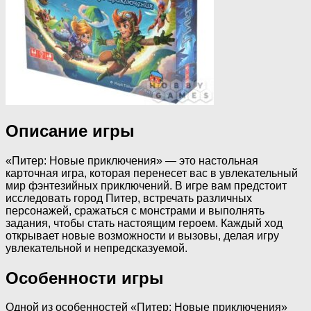
Описание игры
«Питер: Новые приключения» — это настольная
карточная игра, которая перенесет вас в увлекательный
мир фэнтезийных приключений. В игре вам предстоит
исследовать город Питер, встречать различных
персонажей, сражаться с монстрами и выполнять
задания, чтобы стать настоящим героем. Каждый ход
открывает новые возможности и вызовы, делая игру
увлекательной и непредсказуемой.
Особенности игры
Одной из особенностей «Питер: Новые приключения»